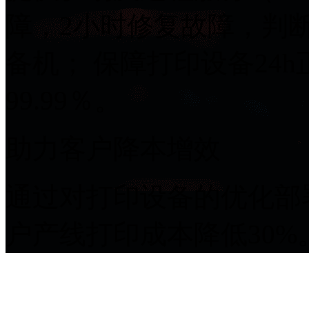
障，2小时修复故障
备机； 保障打印设备24h正
99.99％。
助力客户降本增效
通过对打印设备的优化部署
户产线打印成本降低30%